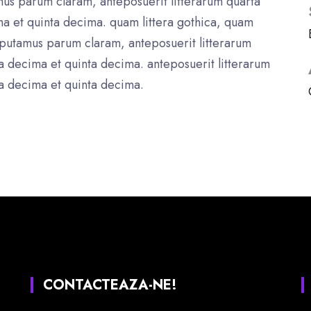
us parum claram, anteposuerit litterarum quarta
a et quinta decima. quam littera gothica, quam
putamus parum claram, anteposuerit litterarum
a decima et quinta decima. anteposuerit litterarum
a decima et quinta decima.
CONTACTEAZA-NE!