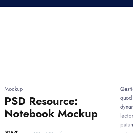
Mockup
Qesti
PSD Resource:
quod 
dynam
Notebook Mockup
lecto
putam
SHARE