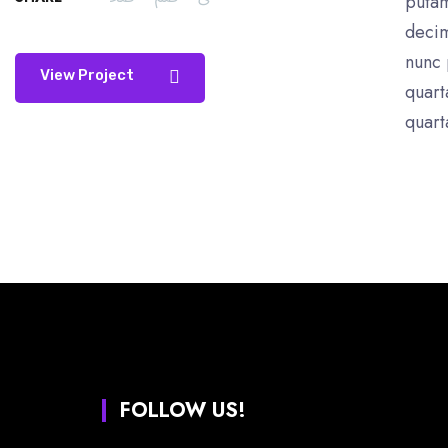
putam
decim
nunc 
View Project
quart
quart
FOLLOW US!