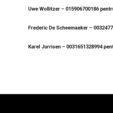
Uwe Wollitzer – 015906700186 pent
Frederic De Scheemaeker – 003247792
Karel Jurrisen – 0031651328994 pent